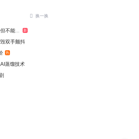

换一换
不能认罪
新
销毁双手颤抖
价
热
AI蒸馏技术
剧