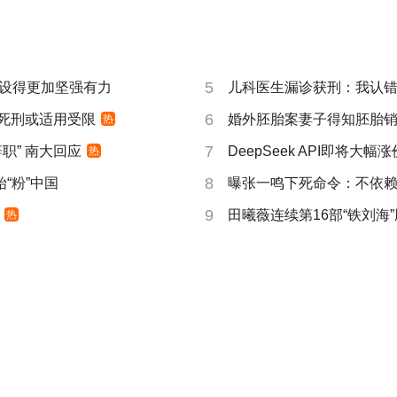
5
设得更加坚强有力
儿科医生漏诊获刑：我认错但
6
 死刑或适用受限
婚外胚胎案妻子得知胚胎
热
7
职” 南大回应
DeepSeek API即将大幅涨
热
8
“粉”中国
曝张一鸣下死命令：不依赖
9
田曦薇连续第16部“铁刘海”
热