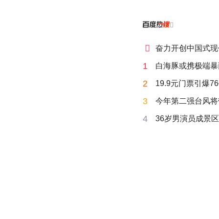


奋力开创中国式现
1
白海豚或携极端暴
2
19.9元门票引爆7
3
今年第二强台风将
4
36岁男演员成景区