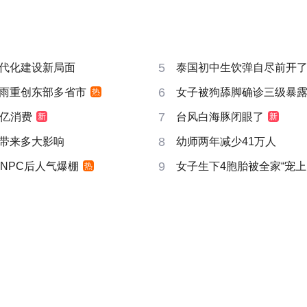
5
代化建设新局面
泰国初中生饮弹自尽前开了
6
雨重创东部多省市
女子被狗舔脚确诊三级暴露
热
7
6亿消费
台风白海豚闭眼了
新
新
8
带来多大影响
幼师两年减少41万人
9
NPC后人气爆棚
女子生下4胞胎被全家“宠上
热