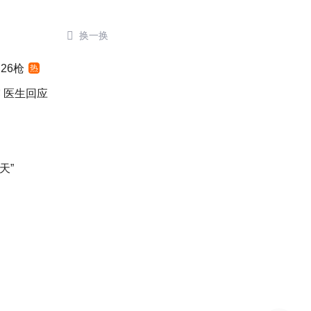

换一换
26枪
热
 医生回应
天”