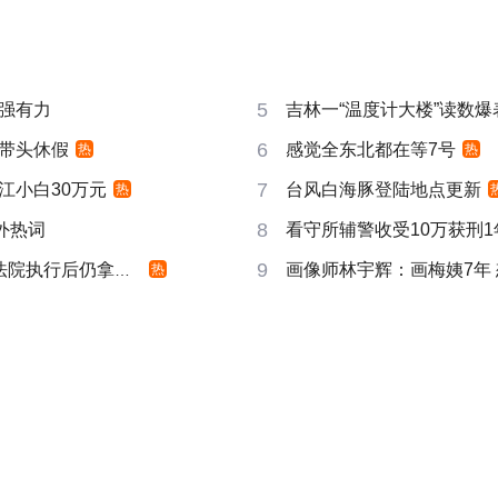
5
强有力
吉林一“温度计大楼”读数爆
6
带头休假
感觉全东北都在等7号
热
热
7
江小白30万元
台风白海豚登陆地点更新
热
8
成海外热词
看守所辅警收受10万获刑1
9
院执行后仍拿不到
画像师林宇辉：画梅姨7年
热