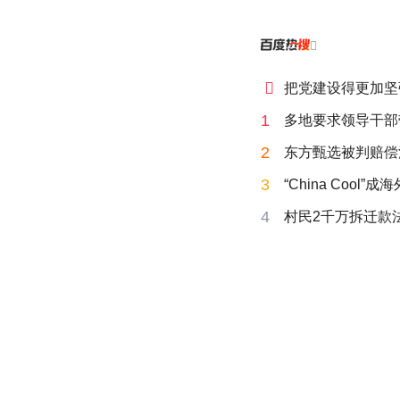


把党建设得更加坚
1
多地要求领导干部
2
东方甄选被判赔偿
3
“China Cool”
4
村民2千万拆迁款法