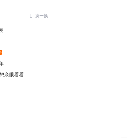

换一换
表
热
年
 想亲眼看看