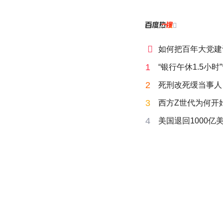


如何把百年大党建
1
“银行午休1.5小
2
死刑改死缓当事人
3
西方Z世代为何开始
4
美国退回1000亿