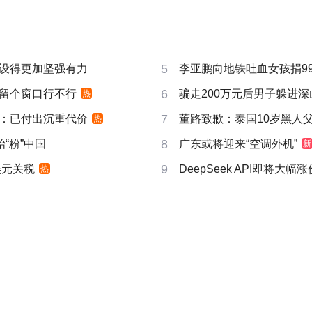
5
设得更加坚强有力
李亚鹏向地铁吐血女孩捐99
6
时”留个窗口行不行
骗走200万元后男子躲进深
热
7
：已付出沉重代价
董路致歉：泰国10岁黑人父母
热
8
“粉”中国
广东或将迎来“空调外机”
新
9
美元关税
DeepSeek API即将大幅涨
热