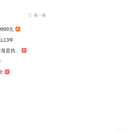

换一换
999元
热
山13年
是伪造的
新
价
新